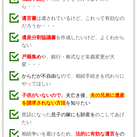
ら・・・
遺言書
は遺されているけど、これって有効なの
だろうか・・・
遺産分割協議書
を作成したいけど、よくわから
ない
戸籍集め
や、銀行・株式など名義変更が大
変・・・
からだが不自由
なので、相続手続きを代わりに
やってほしい
子供がいないので、
夫亡き後、
夫の兄弟に遺産
を請求されない方法
を知りたい
世話になった
息子の嫁にも財産を
のこしてあげ
たい
相続争いを避けるため、
法的に有効な遺言
をの