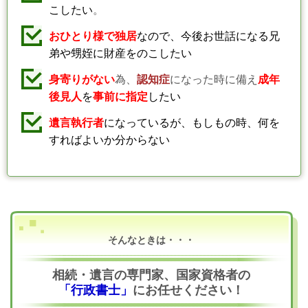
こしたい
。
おひとり様で独居
なので、今後お世話になる兄
弟や甥姪に財産をのこしたい
身寄りがない
為、
認知症
になった時に備え
成年
後見人
を
事前に指定
したい
遺言執行者
になっているが、もしもの時、何を
すればよいか分からない
そんなときは・・・
相続・遺言の専門家、国家資格者の
「行政書士」
にお任せください！