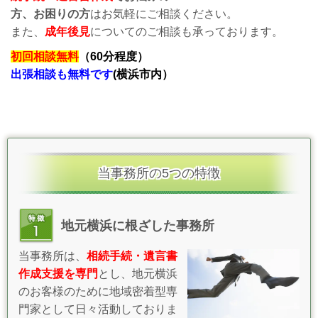
方、お困りの方
はお気軽にご相談ください。
また、
成年後見
についてのご相談も承っております。
初回相談無料
（60分程度）
出張相談も無料です
(横浜市内）
当事務所の5つの特徴
地元横浜に根ざした事務所
当事務所は、
相続手続・遺言書
作成支援を専門
とし、地元横浜
のお客様のために地域密着型専
門家として日々活動しておりま