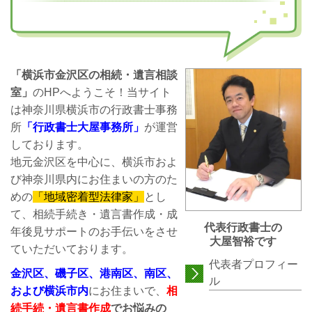
「横浜市金沢区の相続・遺言相談
室」
のHPへようこそ！当サイト
は神奈川県横浜市の行政書士事務
所
「行政書士大屋事務所」
が運営
しております。
地元金沢区を中心に、横浜市およ
び神奈川県内にお住まいの方のた
めの
「地域密着型法律家」
とし
て、相続手続き・遺言書作成・成
代表行政書士の
年後見サポートのお手伝いをさせ
大屋智裕です
ていただいております。
代表者プロフィー
金沢区、磯子区、港南区、南区、
ル
および横浜市内
にお住まいで、
相
続手続・遺言書作成
でお悩みの