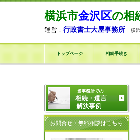
横浜市
金沢区
の相
行政書士大屋事務所
運営：
横浜
トップページ
相続手続き
当事務所での
相続・遺言
解決事例
お問合せ・無料相談はこちら