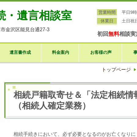
続・遺言相談室
営業時間
平日9時
休業日
土日祝
市金沢区能見台通27-3
初回
無料
相談実
遺言書作成
料金案内
お客様の声
トップページ
相続戸籍取寄せ＆「法定相続情
（相続人確定業務）
相続手続きにおいて、必ず必要となるのがお亡くなりに