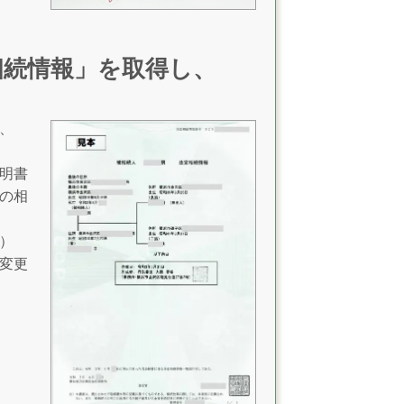
相続情報」を取得し、
、
明書
の相
）
変更