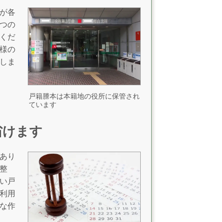
が各
つの
くだ
様の
しま
戸籍謄本は本籍地の役所に保管され
ています
省けます
あり
整
い戸
利用
な作